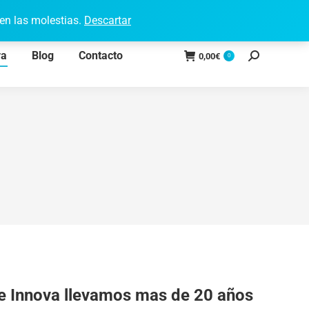
Acceso a Clientes
Facebook
Instagram
en las molestias.
Descartar
page
page
va
Blog
Contacto
opens
opens
0,00
€
0
Search:
in
in
new
new
window
window
e Innova llevamos mas de 20 años