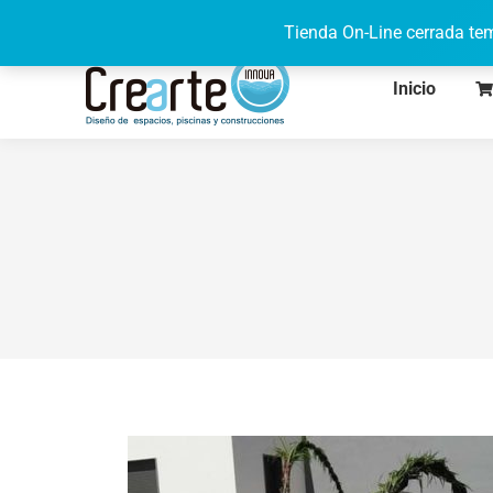
622 71 95 08
de lunes a viernes de 9h a 17h
Tienda On-Line cerrada tem
Inicio