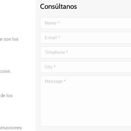
Consúltanos
Name *
E-mail *
ar con los
Telephone *
City *
cción.
Message *
 de los
strucciones