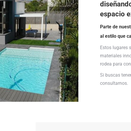
diseñando
espacio e
Parte de nuest
al estilo que c
Estos lugares 
materiales inn
rodea para con
Si buscas tener
consultarnos.