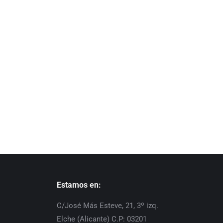
Estamos en:
C/José Más Esteve, 21, 3º izq.
Elche (Alicante) C.P: 03201