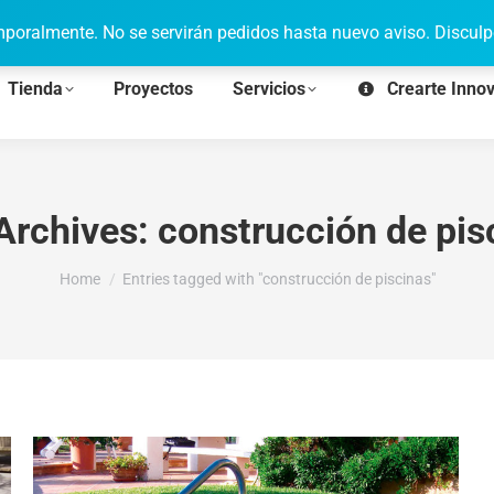
poralmente. No se servirán pedidos hasta nuevo aviso. Disculp
Tienda
Proyectos
Servicios
Crearte Inno
Archives:
construcción de pis
You are here:
Home
Entries tagged with "construcción de piscinas"