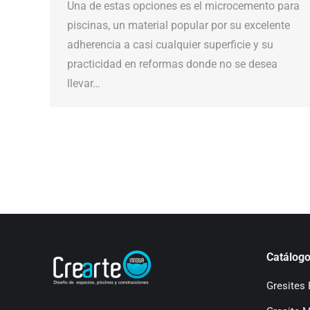
Una de estas opciones es el microcemento para
piscinas, un material popular por su excelente
adherencia a casi cualquier superficie y su
practicidad en reformas donde no se desea
llevar…
Catálogo
Gresites 