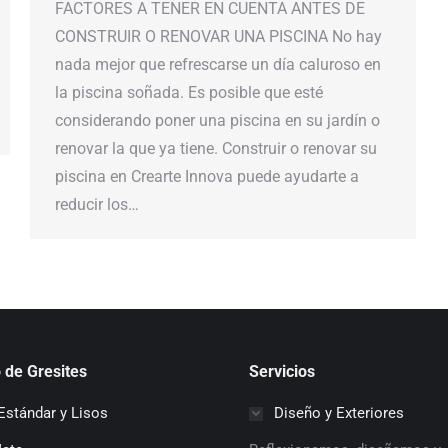
FACTORES A TENER EN CUENTA ANTES DE
CONSTRUIR O RENOVAR UNA PISCINA No hay
nada mejor que refrescarse un día caluroso en
la piscina soñada. Es posible que esté
considerando poner una piscina en su jardín o
renovar la que ya tiene. Construir o renovar su
piscina en Crearte Innova puede ayudarte a
reducir los…
 de Gresites
Servicios
Estándar y Lisos
Diseño y Exteriores