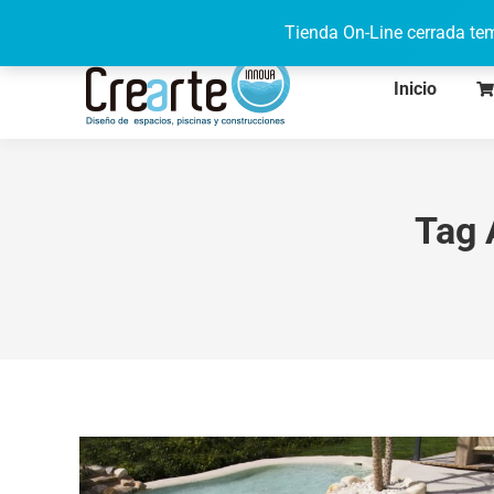
622 71 95 08
de lunes a viernes de 9h a 17h
Tienda On-Line cerrada tem
Inicio
Tag 