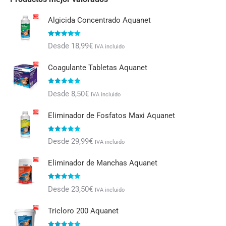
Algicida Concentrado Aquanet
Valorado con
Desde
18,99
€
IVA incluido
5.00
de 5
Coagulante Tabletas Aquanet
Valorado con
Desde
8,50
€
IVA incluido
5.00
de 5
Eliminador de Fosfatos Maxi Aquanet
Valorado con
Desde
29,99
€
IVA incluido
5.00
de 5
Eliminador de Manchas Aquanet
Valorado con
Desde
23,50
€
IVA incluido
5.00
de 5
Tricloro 200 Aquanet