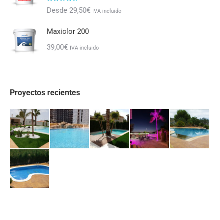
Valorado con
Desde
29,50
€
IVA incluido
5.00
de 5
Maxiclor 200
39,00
€
IVA incluido
Proyectos recientes