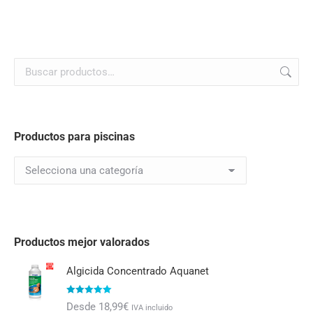
Productos para piscinas
Productos mejor valorados
Algicida Concentrado Aquanet
Valorado con
Desde
18,99
€
IVA incluido
5.00
de 5