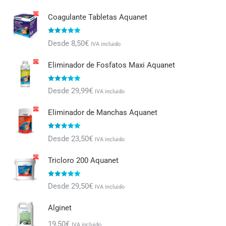
Coagulante Tabletas Aquanet
Valorado con
Desde
8,50
€
IVA incluido
5.00
de 5
Eliminador de Fosfatos Maxi Aquanet
Valorado con
Desde
29,99
€
IVA incluido
5.00
de 5
Eliminador de Manchas Aquanet
Valorado con
Desde
23,50
€
IVA incluido
5.00
de 5
Tricloro 200 Aquanet
Valorado con
Desde
29,50
€
IVA incluido
5.00
de 5
Alginet
19,50
€
IVA incluido