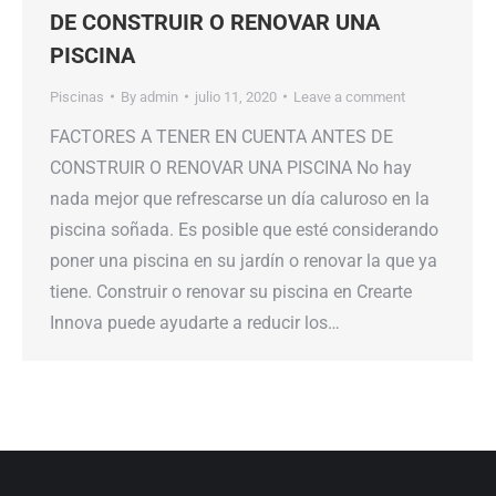
DE CONSTRUIR O RENOVAR UNA
PISCINA
Piscinas
By
admin
julio 11, 2020
Leave a comment
FACTORES A TENER EN CUENTA ANTES DE
CONSTRUIR O RENOVAR UNA PISCINA No hay
nada mejor que refrescarse un día caluroso en la
piscina soñada. Es posible que esté considerando
poner una piscina en su jardín o renovar la que ya
tiene. Construir o renovar su piscina en Crearte
Innova puede ayudarte a reducir los…