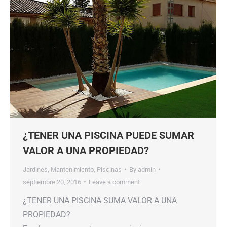
¿TENER UNA PISCINA PUEDE SUMAR
VALOR A UNA PROPIEDAD?
Jardines
,
Mantenimiento
,
Piscinas
By
admin
septiembre 20, 2016
Leave a comment
¿TENER UNA PISCINA SUMA VALOR A UNA
PROPIEDAD?