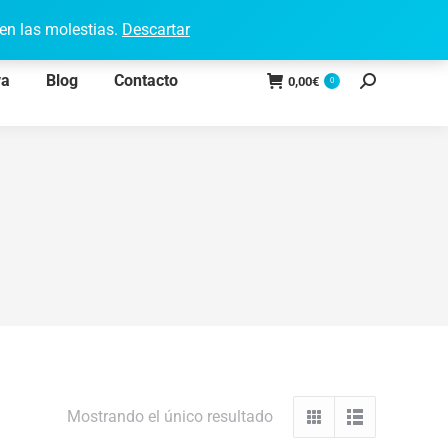
Acceso a Clientes
Facebook
Instagram
en las molestias.
Descartar
page
page
va
Blog
Contacto
opens
opens
0,00
€
0
Search:
in
in
new
new
window
window
Mostrando el único resultado