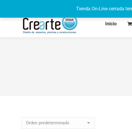
622 71 95 08
de lunes a viernes de 9h a 17h
Tienda On-Line cerrada tem
Inicio