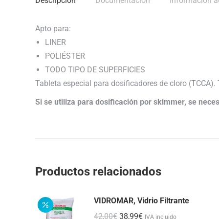
Descripción
Documentación
Información a
Apto para:
LINER
POLIÉSTER
TODO TIPO DE SUPERFICIES
Tableta especial para dosificadores de cloro (TCCA). 
Si se utiliza para dosificación por skimmer, se nec
Productos relacionados
VIDROMAR, Vidrio Filtrante
El
El
42,00
€
38,99
€
IVA incluido