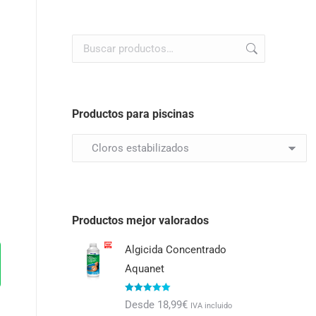
Productos para piscinas
Productos mejor valorados
Algicida Concentrado
Aquanet
Valorado con
Desde
18,99
€
IVA incluido
5.00
de 5