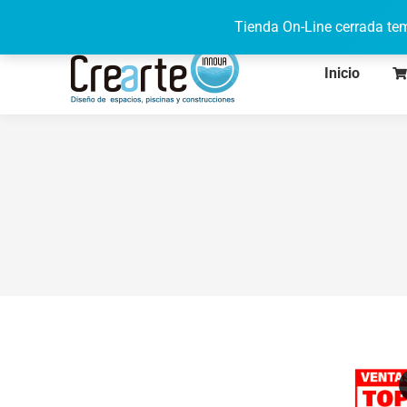
622 71 95 08
de lunes a viernes de 9h a 17h
Tienda On-Line cerrada tem
Inicio