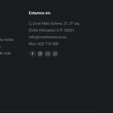
Estamos en:
C/José Más Esteve, 21, 3º izq.
Elche (Alicante) C.P: 03201
info@crearteinnova.es
ta notas
Mov: 622 719 508
,
de vida
Find us on:
Facebook
Instagram
Mail
Whatsapp
page
page
page
page
opens
opens
opens
opens
in
in
in
in
new
new
new
new
window
window
window
window