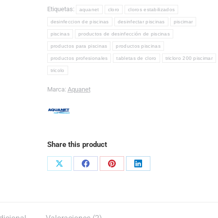
Etiquetas:
aquanet
cloro
cloros estabilizados
desinfeccion de piscinas
desinfectar piscinas
piscimar
piscinas
productos de desinfección de piscinas
productos para piscinas
productos piscinas
productos profesionales
tabletas de cloro
tricloro 200 piscimar
tricolo
Marca:
Aquanet
Share this product
Share
Share
Share
Share
on
on
on
on
X
Facebook
Pinterest
LinkedIn