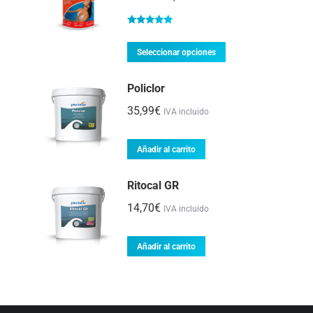
Valorado
con
5.00
de
Este
Seleccionar opciones
5
producto
Policlor
tiene
múltiples
35,99
€
IVA incluido
variantes.
Las
Añadir al carrito
opciones
Ritocal GR
se
pueden
14,70
€
IVA incluido
elegir
en
Añadir al carrito
la
página
de