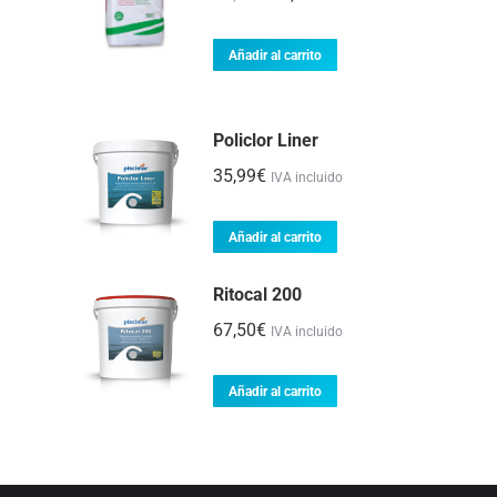
precio
precio
original
actual
Añadir al carrito
era:
es:
42,00€.
38,99€.
Policlor Liner
35,99
€
IVA incluido
Añadir al carrito
Ritocal 200
67,50
€
IVA incluido
Añadir al carrito