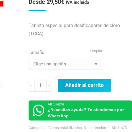
Desde
29,50
€
5 en base a
IVA incluido
valoraciones
de clientes
Tableta especial para dosificadores de cloro
(TCCA)
Limpiar
Tamaño
Tricloro
Añadir al carrito
﹣
﹢
200
Aquanet
Att Cliente
cantidad
¿Necesitas ayuda? Te atendemos por
WhatsApp
Categorías:
Cloros estabilizados
,
Desinfección
SKU:
N/D