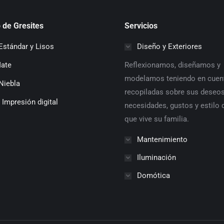
producto
 de Gresites
Servicios
Estándar y Lisos
Diseño y Exteriores
Mate
Reflexionamos, diseñamos y
modelamos teniendo en cuen
Niebla
recopiladas sobre sus deseos
 Impresión digital
necesidades, gustos y estilo 
que vive su familia.
Mantenimiento
Iluminación
Domótica