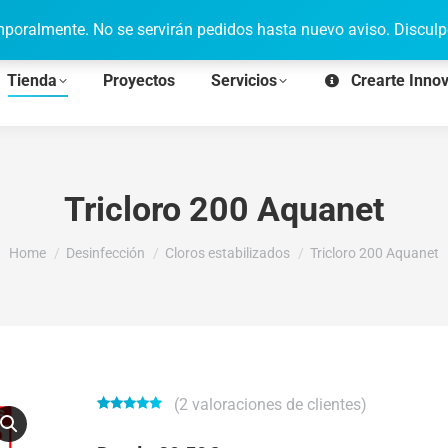
poralmente. No se servirán pedidos hasta nuevo aviso. Disculp
Tienda
Proyectos
Servicios
Crearte Inno
Tricloro 200 Aquanet
You are here:
Home
Desinfección
Cloros estabilizados
Tricloro 200 Aquanet
(
2
valoraciones de clientes)
Valorado
2
con
5.00
de