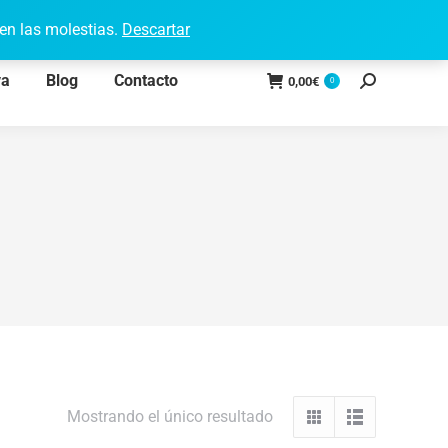
Acceso a Clientes
Facebook
Instagram
en las molestias.
Descartar
page
page
va
Blog
Contacto
opens
opens
0,00
€
0
Search:
in
in
new
new
window
window
Mostrando el único resultado