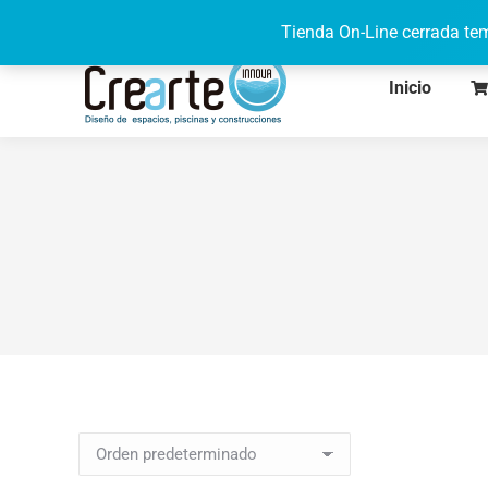
622 71 95 08
de lunes a viernes de 9h a 17h
Tienda On-Line cerrada tem
Inicio