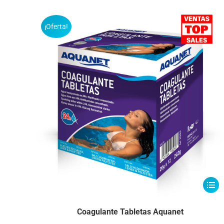
¡Oferta!
Este
produ
tiene
Coagulante Tabletas Aquanet