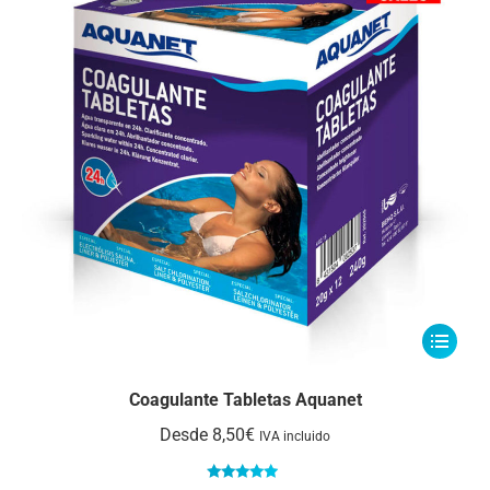
Este
producto
tiene
Coagulante Tabletas Aquanet
múltiple
Desde
8,50
€
IVA incluido
variantes