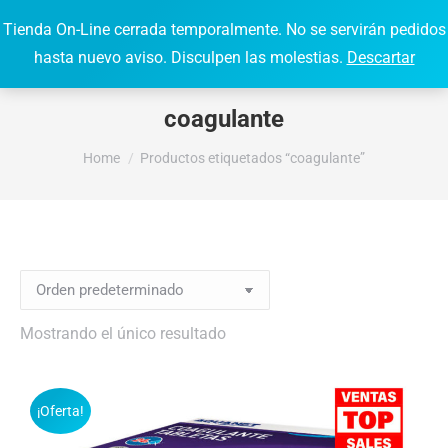
Tienda On-Line cerrada temporalmente. No se servirán pedidos
0,00
€
0
Search:
hasta nuevo aviso. Disculpen las molestias.
Descartar
coagulante
You are here:
Home
Productos etiquetados “coagulante”
Mostrando el único resultado
¡Oferta!