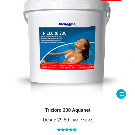
Este
producto
tiene
Tricloro 200 Aquanet
múltiple
Desde
29,50
€
IVA incluido
variantes