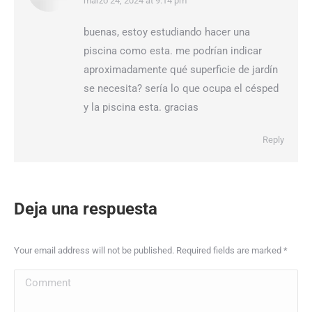
says:
marzo 24, 2024 at 9:14 pm
buenas, estoy estudiando hacer una
piscina como esta. me podrían indicar
aproximadamente qué superficie de jardín
se necesita? sería lo que ocupa el césped
y la piscina esta. gracias
Reply
Deja una respuesta
Your email address will not be published. Required fields are marked
*
Comment