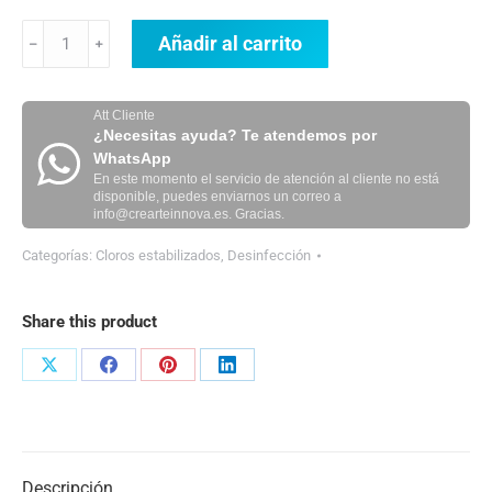
Maxiclor
Añadir al carrito
﹣
﹢
200
cantidad
Att Cliente
¿Necesitas ayuda? Te atendemos por
WhatsApp
En este momento el servicio de atención al cliente no está
disponible, puedes enviarnos un correo a
info@crearteinnova.es. Gracias.
Categorías:
Cloros estabilizados
,
Desinfección
Share this product
Share
Share
Share
Share
on
on
on
on
X
Facebook
Pinterest
LinkedIn
Descripción