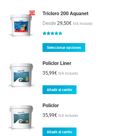
Tricloro 200 Aquanet
Desde
29,50
€
IVA incluido
Valorado
con
5.00
de
Este
Seleccionar opciones
5
producto
Policlor Liner
tiene
múltiples
35,99
€
IVA incluido
variantes.
Las
Añadir al carrito
opciones
Policlor
se
pueden
35,99
€
IVA incluido
elegir
en
Añadir al carrito