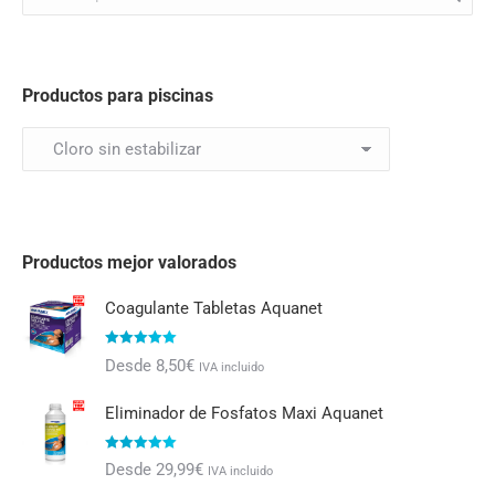
Productos para piscinas
Productos mejor valorados
Coagulante Tabletas Aquanet
Valorado con
Desde
8,50
€
IVA incluido
5.00
de 5
Eliminador de Fosfatos Maxi Aquanet
Valorado con
Desde
29,99
€
IVA incluido
5.00
de 5