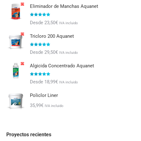
Eliminador de Manchas Aquanet
Valorado con
Desde
23,50
€
IVA incluido
5.00
de 5
Tricloro 200 Aquanet
Valorado con
Desde
29,50
€
IVA incluido
5.00
de 5
Algicida Concentrado Aquanet
Valorado con
Desde
18,99
€
IVA incluido
5.00
de 5
Policlor Liner
35,99
€
IVA incluido
Proyectos recientes