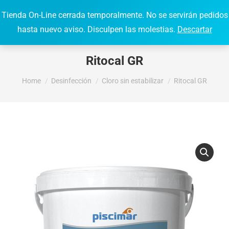
Tienda On-Line cerrada temporalmente. No se servirán pedidos
0,00
€
0
Search:
hasta nuevo aviso. Disculpen las molestias.
Descartar
Ritocal GR
You are here:
Home
Desinfección
Cloro sin estabilizar
Ritocal GR