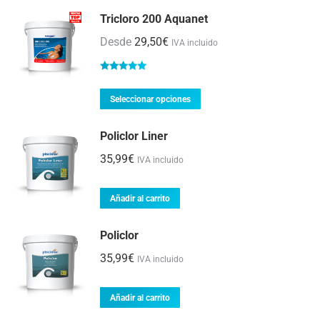
Tricloro 200 Aquanet
Desde
29,50
€
IVA incluido
Valorado
con
5.00
de
Este
Seleccionar opciones
5
producto
Policlor Liner
tiene
múltiples
35,99
€
IVA incluido
variantes.
Las
Añadir al carrito
opciones
Policlor
se
pueden
35,99
€
IVA incluido
elegir
en
Añadir al carrito
la