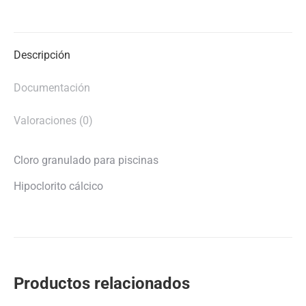
on
on
on
on
X
Facebook
Pinterest
LinkedIn
Descripción
Documentación
Valoraciones (0)
Cloro granulado para piscinas
Hipoclorito cálcico
Productos relacionados