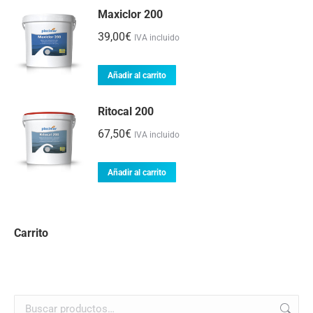
Maxiclor 200
página
39,00
€
de
IVA incluido
producto
Añadir al carrito
Ritocal 200
67,50
€
IVA incluido
Añadir al carrito
Carrito