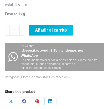
estabilizador.
Envase 1kg
Ritocal
Añadir al carrito
﹣
﹢
GR
cantidad
Att Cliente
¿Necesitas ayuda? Te atendemos por
WhatsApp
En este momento el servicio de atención al cliente no está
disponible, puedes enviarnos un correo a
info@crearteinnova.es. Gracias.
Categorías:
Cloro sin estabilizar
,
Desinfección
Share this product
Share
Share
Share
Share